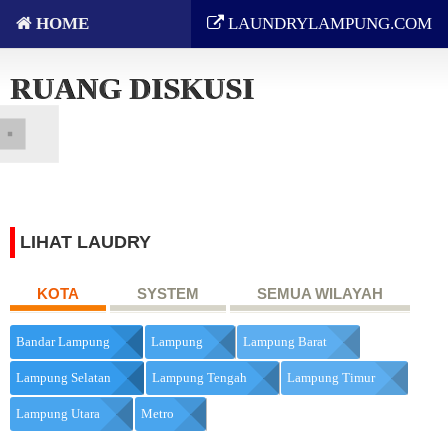
HOME
LAUNDRYLAMPUNG.COM
RUANG DISKUSI
LIHAT LAUDRY
KOTA
SYSTEM
SEMUA WILAYAH
Bandar Lampung
Lampung
Lampung Barat
Lampung Selatan
Lampung Tengah
Lampung Timur
Lampung Utara
Metro