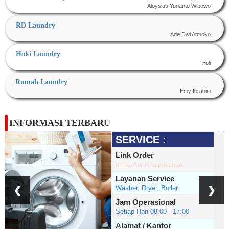
Aloysius Yunanto Wibowo
RD Laundry
Ade Dwi Atmoko
Hoki Laundry
Yuli
Rumah Laundry
Emy Ibrahim
INFORMASI TERBARU
SERVICE :
Link Order
https://bit.ly/servicebms
Layanan Service
Washer, Dryer, Boiler
❮
❯
Jam Operasional
Setiap Hari 08.00 - 17.00
Alamat / Kantor