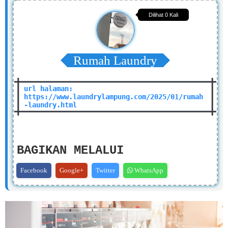
Dilihat
0
Kali
Rumah Laundry
url halaman:
https://www.laundrylampung.com/2025/01/rumah
-laundry.html
BAGIKAN MELALUI
Facebook
Google+
Twitter
WhatsApp