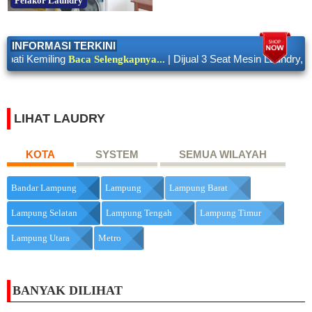
Pelakor Laundry
INFORMASI TERKINI
iling
| Dijual 3 Seat Mesin Laundry, Kapasitas
Baca Selengkapnya...
LIHAT LAUDRY
KOTA
SYSTEM
SEMUA WILAYAH
Bandar Lampung
Lampung
Lampung Barat
Lampung Selatan
Lampung Tengah
Lampung Timur
Lampung Utara
Metro
BANYAK DILIHAT